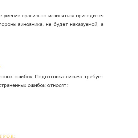
е умение правильно извиняться пригодится
тороны виновника, не будет наказуемой, а
енных ошибок. Подготовка письма требует
остраненных ошибок относят:
ТРОК;