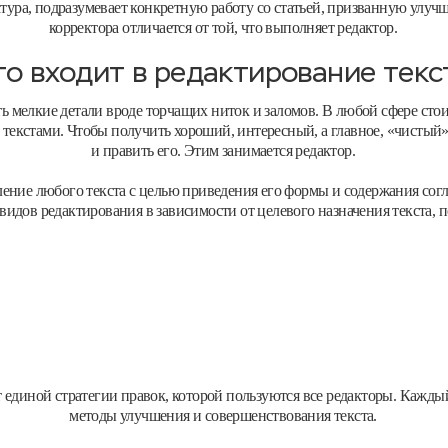
дактура, подразумевает конкретную работу со статьей, призванную улуч
корректора отличается от той, что выполняет редактор.
то входит в редактирование текс
 мелкие детали вроде торчащих ниток и заломов. В любой сфере стои
 с текстами. Чтобы получить хороший, интересный, а главное, «чисты
и править его. Этим занимается редактор.
ление любого текста с целью приведения его формы и содержания сог
видов редактирования в зависимости от целевого назначения текста,
т единой стратегии правок, которой пользуются все редакторы. Кажд
методы улучшения и совершенствования текста.