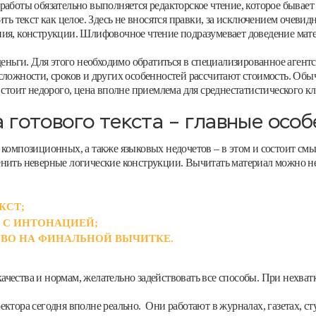
е работы обязательно выполняется редакторское чтение, которое быв
ть текст как целое. Здесь не вносятся правки, за исключением очевид
ния, конструкции. Шлифовочное чтение подразумевает доведение мате
деньги. Для этого необходимо обратиться в специализированное агент
, сложности, сроков и других особенностей рассчитают стоимость. О
 стоит недорого, цена вполне приемлема для среднестатистического кл
 готового текста – главные осо
композиционных, а также языковых недочетов – в этом и состоит смыс
енить неверные логические конструкции. Вычитать материал можно н
КСТ;
 С ИНТОНАЦИЕЙ;
ОВО НА ФИНАЛЬНОЙ ВЫЧИТКЕ.
ачества и нормам, желательно задействовать все способы. При нехват
ктора сегодня вполне реально. Они работают в журналах, газетах, ст