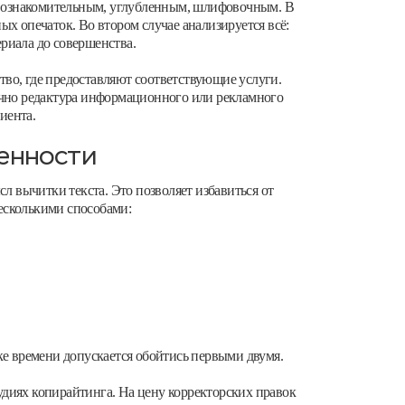
ает ознакомительным, углубленным, шлифовочным. В
ных опечаток. Во втором случае анализируется всё:
риала до совершенства.
ство, где предоставляют соответствующие услуги.
бычно редактура информационного или рекламного
иента.
бенности
л вычитки текста. Это позволяет избавиться от
есколькими способами:
ке времени допускается обойтись первыми двумя.
удиях копирайтинга. На цену корректорских правок