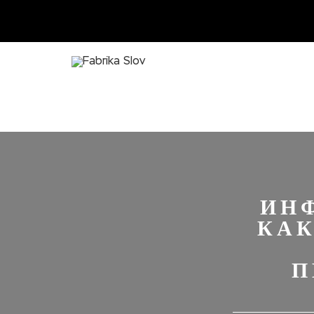
ИН
КАК
П