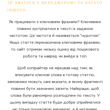
ЗВ’ЯЖІТЬСЯ З МЕНЕДЖЕРОМ» ТА БАГАТО
ІНШОГО.
Як працювати з ключовими фразами? Ключевики
повинні зустрічатися в тексті із заданою
частотою. Ця частота й називається “нудотою”.
Якщо стаття перенасичена ключовими фразами,
то сайт отримає низьку оцінку від пошукового
робота та навряд чи вийде в топ.
Щоб копірайтер не міркував над тим, як
вписувати ключові слова в готову статтю,
замовники можуть самі вказати, в якому фрагменті
повинні бути зазначені запити. Найкраще, щоб
слова були рівномірно розподілені по тексту. У
цьому випадку стаття буде добре сприйматися
не тільки пошуковою машиною, а й читачами.