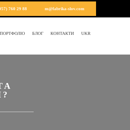
057) 760 29 88
m@fabrika-slov.com
ПОРТФОЛІО
БЛОГ
КОНТАКТИ
UKR
ТА
Я?