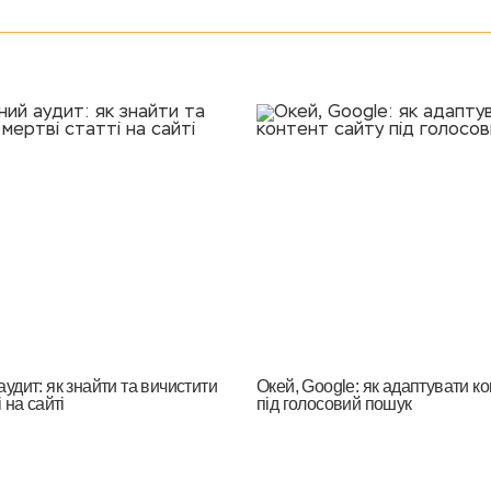
удит: як знайти та вичистити
Окей, Google: як адаптувати ко
 на сайті
під голосовий пошук