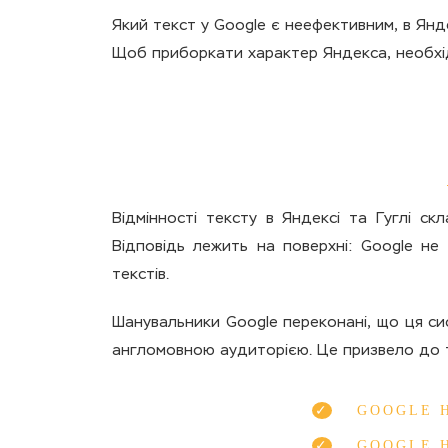
Який текст у Google є неефективним, в Ян
Щоб приборкати характер Яндекса, необхід
Відмінності тексту в Яндексі та Гуглі ск
Відповідь лежить на поверхні: Google не 
текстів.
Шанувальники Google переконані, що ця си
англомовною аудиторією. Це призвело до 
GOOGLE Н
GOOGLE Н