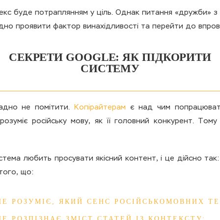
декс буде потраплянням у ціль. Однак питання «дружби» з
но проявити фактор винахідливості та перейти до впров
СЕКРЕТИ GOOGLE: ЯК ПІДКОРИТИ
СИСТЕМУ
ладно не помітити.
Копірайтерам
є над чим попрацювати
розуміє російську мову, як її головний конкурент. Том
стема любить просувати якісний контент, і це дійсно так
того, що:
Е РОЗУМІЄ, ЯКИЙ СЕНС РОСІЙСЬКОМОВНИХ ТЕ
Е РОЗПІЗНАЄ ЗМІСТ СТАТЕЙ ІЗ КОНТЕКСТУ;