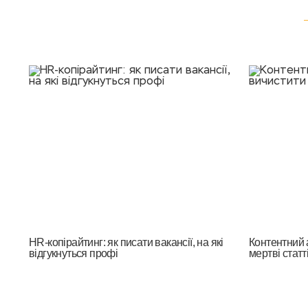
HR-копірайтинг: як писати вакансії, на які
Контентний а
відгукнуться профі
мертві статті