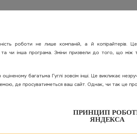
ність роботи не лише компаній, а й копірайтерів. Ц
є та чи інша програма. Зміни призвели до того, що між
 оціненому багатьма Гуглі зовсім інші. Це викликає незру
мою, де просуватиметься ваш сайт. Однак, чи так це прос
ПРИНЦИП РОБОТ
ЯНДЕКСА