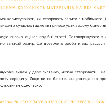
ОЦІНЮЄ КОРИСНІСТЬ МАТЕРІАЛІВ НА ВЕБ-САЙТ
ься користувачами, які створюють запити з мобільного.
видачі з сучасних гаджетів принесе успіх вашому бізнес-д
oogle високо оцінює подібні статті. Потоваришувати з
рно великий розмір. Це дозволить зробити ваш ресурс 
шукової видачі у двох системах, можна створювати. І ц
лоту середину. Якщо ви не бачите, яка різниця seo про
ошуковикам одночасно:
Й ТАМ ЯК, SEO-ТЕКСТИ ЧИТАЮТЬ КОРИСТУВАЧІ, А ОТЖЕ