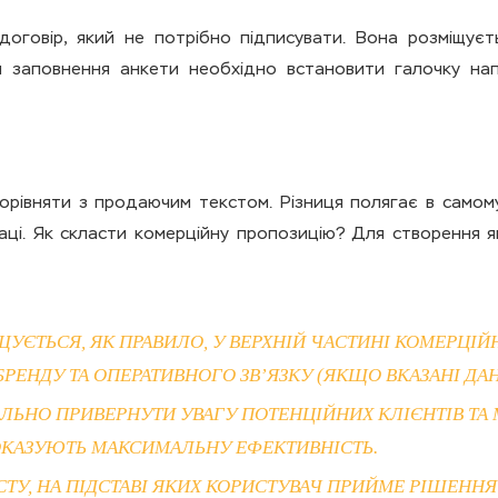
оговір, який не потрібно підписувати. Вона розміщуєть
сля заповнення анкети необхідно встановити галочку н
орівняти з продаючим текстом. Різниця полягає в самому
аці. Як скласти комерційну пропозицію? Для створення я
ЩУЄТЬСЯ, ЯК ПРАВИЛО, У ВЕРХНІЙ ЧАСТИНІ КОМЕРЦІЙ
ЕНДУ ТА ОПЕРАТИВНОГО ЗВ’ЯЗКУ (ЯКЩО ВКАЗАНІ ДАНІ
ЛЬНО ПРИВЕРНУТИ УВАГУ ПОТЕНЦІЙНИХ КЛІЄНТІВ Т
ПОКАЗУЮТЬ МАКСИМАЛЬНУ ЕФЕКТИВНІСТЬ.
СТУ, НА ПІДСТАВІ ЯКИХ КОРИСТУВАЧ ПРИЙМЕ РІШЕННЯ 