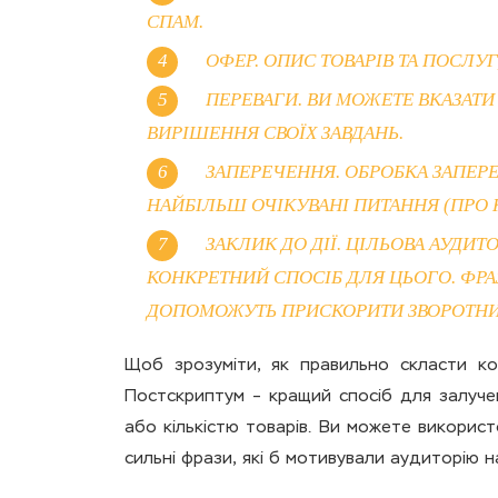
СПАМ.
ОФЕР. ОПИС ТОВАРІВ ТА ПОСЛУГ
ПЕРЕВАГИ. ВИ МОЖЕТЕ ВКАЗАТИ
ВИРІШЕННЯ СВОЇХ ЗАВДАНЬ.
ЗАПЕРЕЧЕННЯ. ОБРОБКА ЗАПЕР
НАЙБІЛЬШ ОЧІКУВАНІ ПИТАННЯ (ПРО К
ЗАКЛИК ДО ДІЇ. ЦІЛЬОВА АУДИТ
КОНКРЕТНИЙ СПОСІБ ДЛЯ ЦЬОГО. ФРА
ДОПОМОЖУТЬ ПРИСКОРИТИ ЗВОРОТНИЙ
Щоб зрозуміти, як правильно скласти ко
Постскриптум – кращий спосіб для залучен
або кількістю товарів. Ви можете використ
сильні фрази, які б мотивували аудиторію н