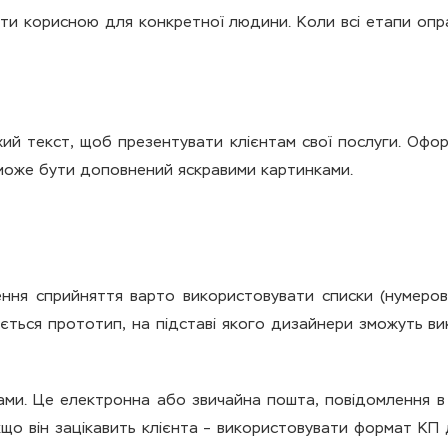
ти корисною для конкретної людини. Коли всі етапи опра
хий текст, щоб презентувати клієнтам свої послуги. Офо
 може бути доповнений яскравими картинками.
ння сприйняття варто використовувати списки (нумерова
ється прототип, на підставі якого дизайнери зможуть ви
ами. Це електронна або звичайна пошта, повідомлення в 
кщо він зацікавить клієнта – використовувати формат КП