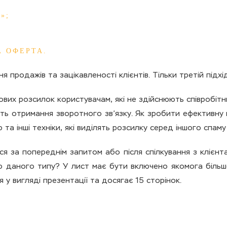
»;
А ОФЕРТА.
 продажів та зацікавленості клієнтів. Тільки третій підх
вих розсилок користувачам, які не здійснюють співробіт
сть отримання зворотного зв’язку. Як зробити ефективну
та інші техніки, які виділять розсилку серед іншого спам
я за попереднім запитом або після спілкування з клієнт
 даного типу? У лист має бути включено якомога більше
у вигляді презентації та досягає 15 сторінок.