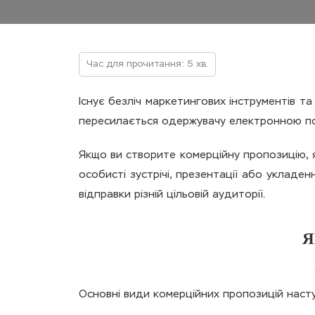
Час для прочитання: 5 хв.
Існує безліч маркетингових інструментів т
пересилається одержувачу електронною по
Якщо ви створите комерційну пропозицію, я
особисті зустрічі, презентації або укладен
відправки різній цільовій аудиторії.
Я
Основні види комерційних пропозицій насту