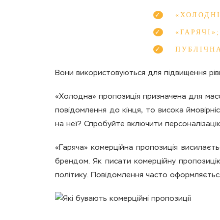
«ХОЛОДНІ
«ГАРЯЧІ»;
ПУБЛІЧН
Вони використовуються для підвищення рівня
«Холодна» пропозиція призначена для масо
повідомлення до кінця, то висока ймовірні
на неї? Спробуйте включити персоналізацію 
«Гаряча» комерційна пропозиція висилаєтьс
брендом. Як писати комерційну пропозицію
політику. Повідомлення часто оформляється 