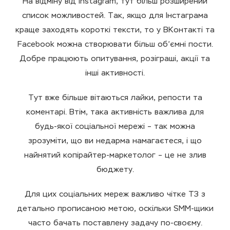
На відміну від Instagram, тут більш розширений
список можливостей. Так, якщо для Інстаграма
краще заходять короткі тексти, то у ВКонтакті та
Facebook можна створювати більш об’ємні пости.
Добре працюють опитування, розіграші, акції та
інші активності.
Тут вже більше вітаються лайки, репости та
коментарі. Втім, така активність важлива для
будь-якої соціальної мережі – так можна
зрозуміти, що ви недарма намагаєтеся, і що
найнятий копірайтер-маркетолог – це не злив
бюджету.
Для цих соціальних мереж важливо чітке ТЗ з
детально прописаною метою, оскільки SMM-щики
часто бачать поставлену задачу по-своєму.