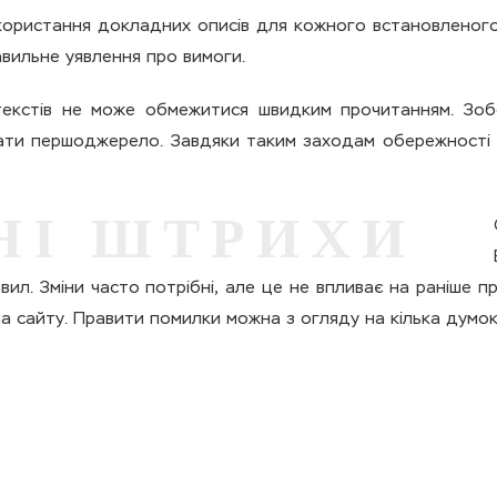
икористання докладних описів для кожного встановленого
вильне уявлення про вимоги.
текстів не може обмежитися швидким прочитанням. Зоб
увати першоджерело. Завдяки таким заходам обережност
НІ ШТРИХИ
ил. Зміни часто потрібні, але це не впливає на раніше пр
а сайту. Правити помилки можна з огляду на кілька думок