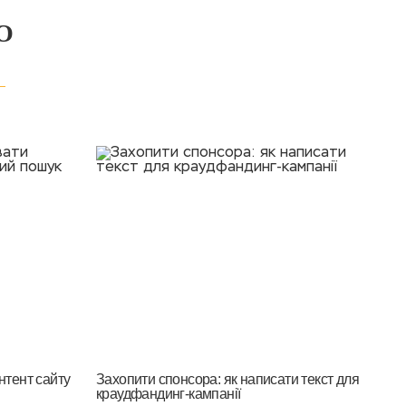
О
нтент сайту
Захопити спонсора: як написати текст для
краудфандинг-кампанії