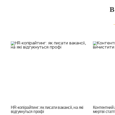
HR-копірайтинг: як писати вакансії, на які
Контентний а
відгукнуться профі
мертві статті