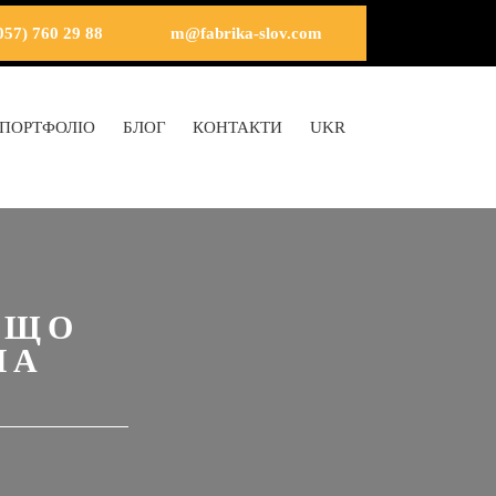
057) 760 29 88
m@fabrika-slov.com
ПОРТФОЛІО
БЛОГ
КОНТАКТИ
UKR
 ЩО
НА