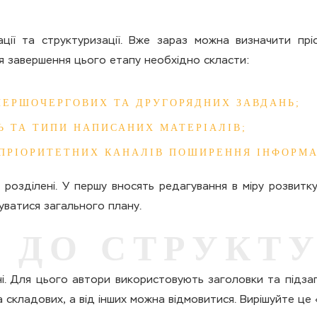
ції та структуризації. Вже зараз можна визначити прі
сля завершення цього етапу необхідно скласти:
ПЕРШОЧЕРГОВИХ ТА ДРУГОРЯДНИХ ЗАВДАНЬ;
Ь ТА ТИПИ НАПИСАНИХ МАТЕРІАЛІВ;
 ПРІОРИТЕТНИХ КАНАЛІВ ПОШИРЕННЯ ІНФОРМА
 розділені. У першу вносять редагування в міру розвитку
уватися загального плану.
 ДО СТРУКТ
і. Для цього автори використовують заголовки та підзаг
складових, а від інших можна відмовитися. Вирішуйте це «