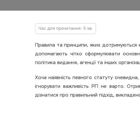
Час для прочитання: 5 хв.
Правила та принципи, яких дотримуються к
допомагають чітко сформулювати основну
політика видання, агенції та інших організац
Хоча наявність певного статуту очевидна
ігнорувати важливість РП не варто. Отр
дізнатися про правильний підхід, викладен