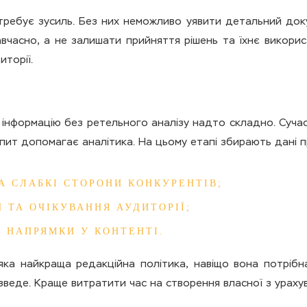
ребує зусиль. Без них неможливо уявити детальний докум
часно, а не залишати прийняття рішень та їхнє викорис
торії.
інформацію без ретельного аналізу надто складно. Сучас
опит допомагає аналітика. На цьому етапі збирають дані п
А СЛАБКІ СТОРОНИ КОНКУРЕНТІВ;
 ТА ОЧІКУВАННЯ АУДИТОРІЇ;
І НАПРЯМКИ У КОНТЕНТІ.
 яка найкраща редакційна політика, навіщо вона потрібн
зведе. Краще витратити час на створення власної з урахув