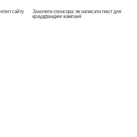
нтент сайту
Захопити спонсора: як написати текст для
краудфандинг-кампанії