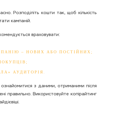
асно. Розподіліть кошти так, щоб кількість
ати кампаній.
екомендується враховувати:
МПАНІЮ – НОВИХ АБО ПОСТІЙНИХ;
ПОКУПЦІВ;
ЛА» АУДИТОРІЯ.
ь ознайомитися з даними, отриманими після
ені правильно. Використовуйте копірайтинг
йдієвіші.