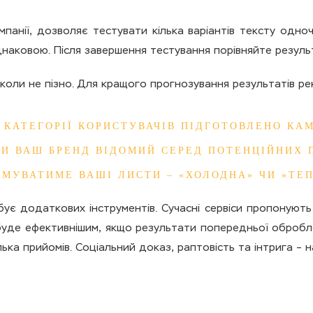
мпанії, дозволяє тестувати кілька варіантів тексту одноч
наковою. Після завершення тестування порівняйте результ
ніколи не пізно. Для кращого прогнозування результатів р
 КАТЕГОРІЇ КОРИСТУВАЧІВ ПІДГОТОВЛЕНО КА
КИ ВАШ БРЕНД ВІДОМИЙ СЕРЕД ПОТЕНЦІЙНИХ 
ИМУВАТИМЕ ВАШІ ЛИСТИ – «ХОЛОДНА» ЧИ «ТЕП
ує додаткових інструментів. Сучасні сервіси пропонуют
 буде ефективнішим, якщо результати попередньої обробл
ка прийомів. Соціальний доказ, раптовість та інтрига – на