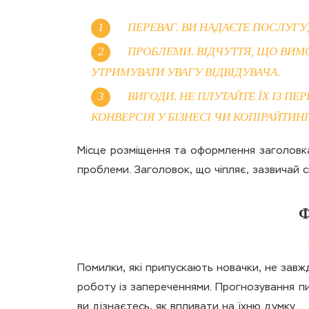
ПЕРЕВАГ. ВИ НАДАЄТЕ ПОСЛУГУ
ПРОБЛЕМИ. ВІДЧУТТЯ, ЩО ВИМ
УТРИМУВАТИ УВАГУ ВІДВІДУВАЧА.
ВИГОДИ. НЕ ПЛУТАЙТЕ ЇХ ІЗ ПЕ
КОНВЕРСІЯ У БІЗНЕСІ ЧИ КОПІРАЙТИНГ
Місце розміщення та оформлення заголовка
проблеми. Заголовок, що чіпляє, зазвичай с
Ф
Помилки, які припускають новачки, не завж
роботу із запереченнями. Прогнозування п
ви дізнаєтесь, як впливати на їхню думку.