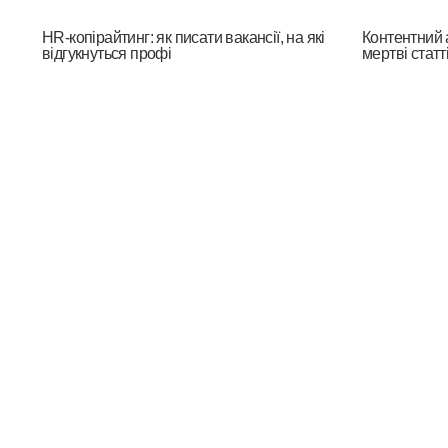
HR-копірайтинг: як писати вакансії, на які
Контентний а
відгукнуться профі
мертві статті