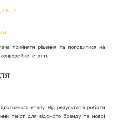
ДУКТУ;
МИ.
итача прийняти рішення та погодитися на
онверсійної статті.
ДЛЯ
підготовчого етапу. Від результатів роботи
ійний текст для відомого бренду та нової