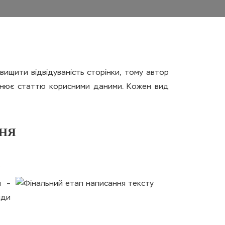
ищити відвідуваність сторінки, тому автор
овнює статтю корисними даними. Кожен вид
ННЯ
и –
нди