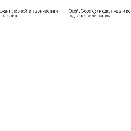
удит: як знайти та вичистити
Окей, Google: як адаптувати ко
 на сайті
під голосовий пошук